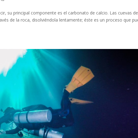
cir, su principal componente es el carbonato de calcio. Las cuevas d
 través de la roca, disolviéndola lentamente; éste es un proceso que p