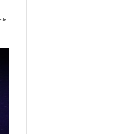
e
uede