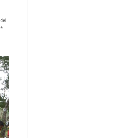
 del
de