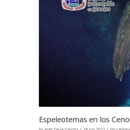
Espeleotemas en los Cenot
by
Areli De la Sancha
|
24 Jun 2022
|
Sin catego